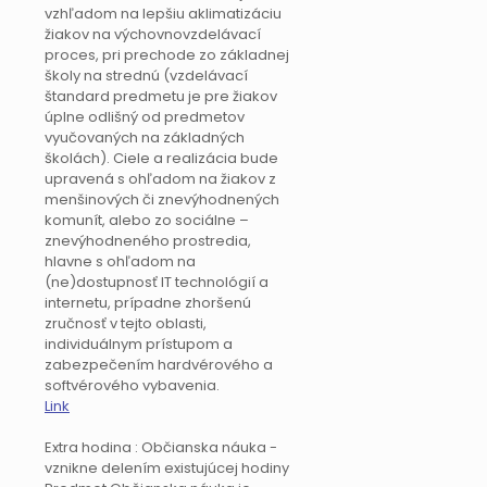
vzhľadom na lepšiu aklimatizáciu
žiakov na výchovnovzdelávací
proces, pri prechode zo základnej
školy na strednú (vzdelávací
štandard predmetu je pre žiakov
úplne odlišný od predmetov
vyučovaných na základných
školách). Ciele a realizácia bude
upravená s ohľadom na žiakov z
menšinových či znevýhodnených
komunít, alebo zo sociálne –
znevýhodneného prostredia,
hlavne s ohľadom na
(ne)dostupnosť IT technológií a
internetu, prípadne zhoršenú
zručnosť v tejto oblasti,
individuálnym prístupom a
zabezpečením hardvérového a
softvérového vybavenia.
Link
Extra hodina : Občianska náuka -
vznikne delením existujúcej hodiny