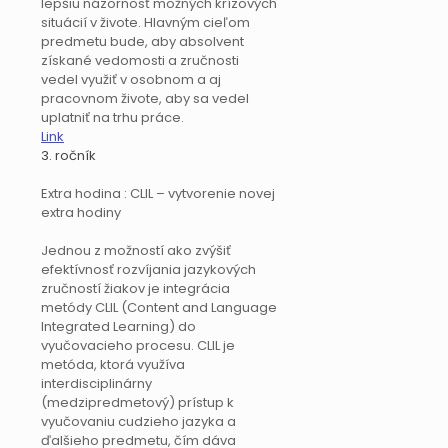
lepšiu názornosť možných krízových
situácií v živote. Hlavným cieľom
predmetu bude, aby absolvent
získané vedomosti a zručnosti
vedel využiť v osobnom a aj
pracovnom živote, aby sa vedel
uplatniť na trhu práce.
Link
3. ročník
Extra hodina : CLIL – vytvorenie novej
extra hodiny
Jednou z možností ako zvýšiť
efektívnosť rozvíjania jazykových
zručností žiakov je integrácia
metódy CLIL (Content and Language
Integrated Learning) do
vyučovacieho procesu. CLIL je
metóda, ktorá využíva
interdisciplinárny
(medzipredmetový) prístup k
vyučovaniu cudzieho jazyka a
ďalšieho predmetu, čím dáva