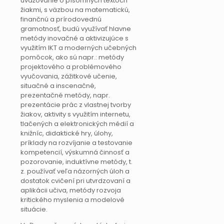
uvažovanie o písomných textoch
žiakmi, s väzbou na matematickú,
finančnú a prírodovednú
gramotnosť, budú využívať hlavne
metódy inovačné a aktivizujúce s
využitím IKT a moderných učebných
pomôcok, ako sú napr.: metódy
projektového a problémového
vyučovania, zážitkové učenie,
situačné a inscenačné,
prezentačné metódy, napr.
prezentácie prác z vlastnej tvorby
žiakov, aktivity s využitím internetu,
tlačených a elektronických médií a
knižníc, didaktické hry, úlohy,
príklady na rozvíjanie a testovanie
kompetencií, výskumná činnosť a
pozorovanie, induktívne metódy, t.
z. používať veľa názorných úloh a
dostatok cvičení pri utvrdzovaní a
aplikácii učiva, metódy rozvoja
kritického myslenia a modelové
situácie.