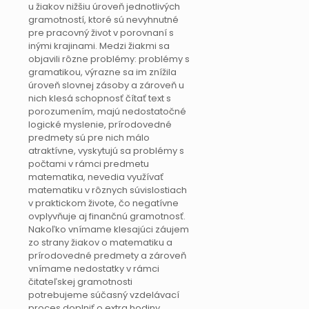
u žiakov nižšiu úroveň jednotlivých
gramotností, ktoré sú nevyhnutné
pre pracovný život v porovnaní s
inými krajinami. Medzi žiakmi sa
objavili rôzne problémy: problémy s
gramatikou, výrazne sa im znížila
úroveň slovnej zásoby a zároveň u
nich klesá schopnosť čítať text s
porozumením, majú nedostatočné
logické myslenie, prírodovedné
predmety sú pre nich málo
atraktívne, vyskytujú sa problémy s
počtami v rámci predmetu
matematika, nevedia využívať
matematiku v rôznych súvislostiach
v praktickom živote, čo negatívne
ovplyvňuje aj finančnú gramotnosť.
Nakoľko vnímame klesajúci záujem
zo strany žiakov o matematiku a
prírodovedné predmety a zároveň
vnímame nedostatky v rámci
čitateľskej gramotnosti
potrebujeme súčasný vzdelávací
proces doplniť o extra hodiny,