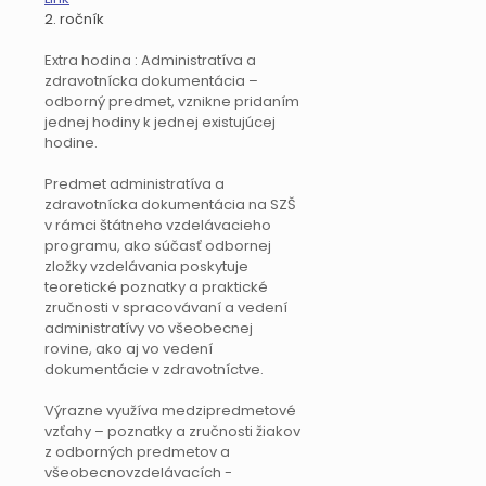
2. ročník
Extra hodina : Administratíva a
zdravotnícka dokumentácia –
odborný predmet, vznikne pridaním
jednej hodiny k jednej existujúcej
hodine.
Predmet administratíva a
zdravotnícka dokumentácia na SZŠ
v rámci štátneho vzdelávacieho
programu, ako súčasť odbornej
zložky vzdelávania poskytuje
teoretické poznatky a praktické
zručnosti v spracovávaní a vedení
administratívy vo všeobecnej
rovine, ako aj vo vedení
dokumentácie v zdravotníctve.
Výrazne využíva medzipredmetové
vzťahy – poznatky a zručnosti žiakov
z odborných predmetov a
všeobecnovzdelávacích -