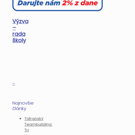
Výzva
–
rada
školy
–
Najnovšie
články
Tatranský
Teambuilding:
Tri