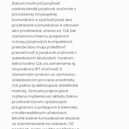
žiakom možnosť používať
nadobudnuté jazykové zručnosti v
prirodzenej zmysluplnej
komunikácii a využívať jazyk ako
prostriedok komunikácie a zároveň
ako prostriedok učenia sa. CLIL tak
významnou mierou prispieva k
rozvoju jazykových kompetencií,
pretože žiaci majú príležitosť
precvičovať si jazykové zručnosti v
autentických situáciách. Vznikom
extra hodiny CLIL sa zameriame aj
na podporu IKT zručností. K
významným prvkom vo výchovno-
vzdelávacom procese predmetu
CLIL patria aj aktivizujúce didaktické
metódy, činnosti podporujúce
zvýšenú myšlienkovú aktivitu žiakov
prostredníctvom výučbových
programov a prístupom k internetu
v multimediálnych učebniach.
Mnohé bežné komunikačné situácie
sú zaznamenané na videách, CD