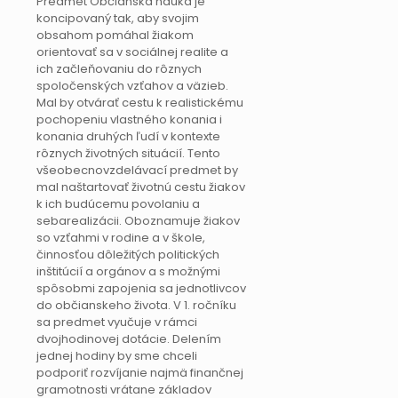
Predmet Občianska náuka je
koncipovaný tak, aby svojim
obsahom pomáhal žiakom
orientovať sa v sociálnej realite a
ich začleňovaniu do rôznych
spoločenských vzťahov a väzieb.
Mal by otvárať cestu k realistickému
pochopeniu vlastného konania i
konania druhých ľudí v kontexte
rôznych životných situácií. Tento
všeobecnovzdelávací predmet by
mal naštartovať životnú cestu žiakov
k ich budúcemu povolaniu a
sebarealizácii. Oboznamuje žiakov
so vzťahmi v rodine a v škole,
činnosťou dôležitých politických
inštitúcií a orgánov a s možnými
spôsobmi zapojenia sa jednotlivcov
do občianskeho života. V 1. ročníku
sa predmet vyučuje v rámci
dvojhodinovej dotácie. Delením
jednej hodiny by sme chceli
podporiť rozvíjanie najmä finančnej
gramotnosti vrátane základov