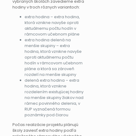
vybraných školách zavedieme extra
hodiny v troch rôznych variantoch:
extra hodina – extra hodina,
ktorá vznikne navyše oproti
aktuálnemu počtu hodín v
rámcovom učebnom pláne
extra hodina delená na
menšie skupiny – extra
hodina, ktorá vznikne navyše
oproti aktuálnemu počtu
hodín v rámcovom učebnom
pláne a ktorá sa zároveň
rozdelí na menšie skupiny
delená extra hodina – extra
hodina, ktorá vznikne
rozdelením existujúcej hodiny
na menšie skupiny žiakov nad
rámec povinného delenia, v
RUP vyznačená formou
poznámky pod čiarou
Počas realizácie projektu plánujú
školy zaviesť extra hodiny podľa