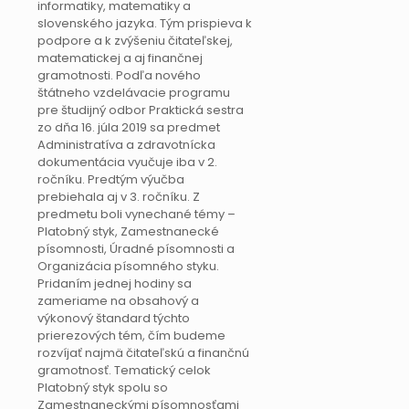
informatiky, matematiky a
slovenského jazyka. Tým prispieva k
podpore a k zvýšeniu čitateľskej,
matematickej a aj finančnej
gramotnosti. Podľa nového
štátneho vzdelávacie programu
pre študijný odbor Praktická sestra
zo dňa 16. júla 2019 sa predmet
Administratíva a zdravotnícka
dokumentácia vyučuje iba v 2.
ročníku. Predtým výučba
prebiehala aj v 3. ročníku. Z
predmetu boli vynechané témy –
Platobný styk, Zamestnanecké
písomnosti, Úradné písomnosti a
Organizácia písomného styku.
Pridaním jednej hodiny sa
zameriame na obsahový a
výkonový štandard týchto
prierezových tém, čím budeme
rozvíjať najmä čitateľskú a finančnú
gramotnosť. Tematický celok
Platobný styk spolu so
Zamestnaneckými písomnosťami