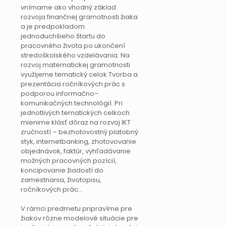
vnímame ako vhodný základ
rozvoja finančnej gramotnosti žiaka
a je predpokladom
jednoduchšieho štartu do
pracovného života po ukončení
stredoškolského vzdelávania. Na
rozvoj matematickej gramotnosti
využijeme tematický celok Tvorba a
prezentácia ročníkových prác s
podporou informačno–
komunikačných technológií. Pri
jednotlivých tematických celkoch
mienime klásť dôraz na rozvoj IKT
zručností – bezhotovostný platobný
styk, internetbanking, zhotovovanie
objednávok, faktúr, vyhľadávanie
možných pracovných pozícií,
koncipovanie žiadostí do
zamestnania, životopisu,
ročníkových prác...
V rámci predmetu pripravíme pre
žiakov rôzne modelové situácie pre