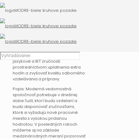
Extra hodiny
Cieľ podaktivity: Zlepšiť výsledky
žiakov v oblasti čitateľskej,
matematickej, finančnej,
prírodovednej gramotnosti a
jazykové a IKT zručnosti
prostredníctvom uplatnenia extra
hodín a zvyšovať kvalitu odborného
vzdelávania a prípravy.
Popis: Moderná vedomostná
spoločnosť potrebuje v dnešnej
dobe ľudí, ktorí budú vzdelaní a
budú disponovať zručnosťami,
ktoré si vyžadujú nové pracovné
miesta s vysokou pridanou
hodnotou. V posledných rokoch
môžeme aj na základe
medzinárodných meraní pozorovať