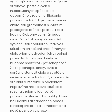
vytvárajú podmienky pre rozvíjanie
vzťahovo-postojových a
intelektuálnych spôsobilostí
odborného vzdelania. Riešenie
prípadových štúdií je zamerané na
čitateľskú gramotnosť s využitím
prepojenia teórie s praxou. Extra
hodina Odborný seminár bude
delená na 3 skupiny, čo umožní
vytvoriť úzku spoluprácu žiakov s
učiteľom pri riešení problémových
úloh, priamo odvodených z reálnej
praxe. Na tomto predmete sa
budeme snažiť rozvíjať schopnosť
žiaka pochopiť, analyzovať a
správne stanoviť ciele a stratégie
riešenia rôznych situácií, ktoré môžu
vzniknúť v interakcii s pacientom.
Pripravíme modelové situácie a
rozanalyzujeme jednotlivé
prípadové štúdie – kazuistiky, ktoré
boli žiakmi zaznamenané počas
klinickej praxe + sa zameriame na
nové poznatky z praxe.