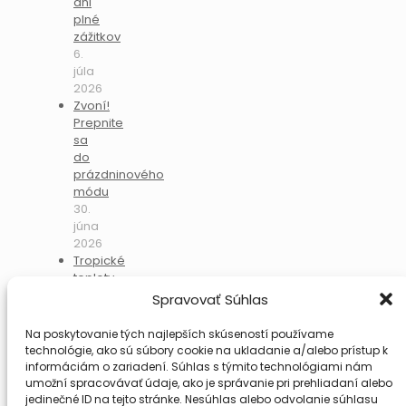
dni
plné
zážitkov
6.
júla
2026
Zvoní!
Prepnite
sa
do
prázdninového
módu
30.
júna
2026
Tropické
teploty
nás
Spravovať Súhlas
nezastavili:
Športový
Na poskytovanie tých najlepších skúseností používame
deň
technológie, ako sú súbory cookie na ukladanie a/alebo prístup k
vystriedal
informáciám o zariadení. Súhlas s týmito technológiami nám
nadupaný
umožní spracovávať údaje, ako je správanie pri prehliadaní alebo
„Deň
jedinečné ID na tejto stránke. Nesúhlas alebo odvolanie súhlasu