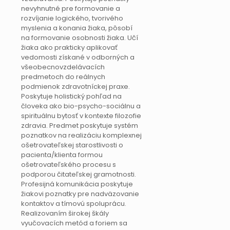
nevyhnutné pre formovanie a
rozvíjanie logického, tvorivého
myslenia a konania žiaka, pôsobí
na formovanie osobnosti žiaka. Učí
žiaka ako prakticky aplikovať
vedomosti získané v odborných a
všeobecnovzdelávacích
predmetoch do reálnych
podmienok zdravotníckej praxe.
Poskytuje holistický pohľad na
človeka ako bio-psycho-sociálnu a
spirituálnu bytosť v kontexte filozofie
zdravia. Predmet poskytuje systém
poznatkov na realizáciu komplexnej
ošetrovateľskej starostlivosti o
pacienta/klienta formou
ošetrovateľského procesu s
podporou čitateľskej gramotnosti.
Profesijná komunikácia poskytuje
žiakovi poznatky pre nadväzovanie
kontaktov a tímovú spoluprácu.
Realizovaním širokej škály
vyučovacích metód a foriem sa