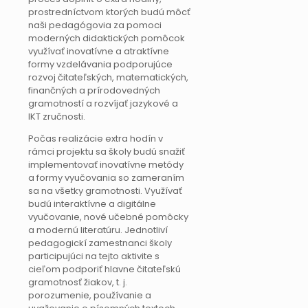
prostredníctvom ktorých budú môcť
naši pedagógovia za pomoci
moderných didaktických pomôcok
využívať inovatívne a atraktívne
formy vzdelávania podporujúce
rozvoj čitateľských, matematických,
finančných a prírodovedných
gramotností a rozvíjať jazykové a
IKT zručnosti.
Počas realizácie extra hodín v
rámci projektu sa školy budú snažiť
implementovať inovatívne metódy
a formy vyučovania so zameraním
sa na všetky gramotnosti. Využívať
budú interaktívne a digitálne
vyučovanie, nové učebné pomôcky
a modernú literatúru. Jednotliví
pedagogickí zamestnanci školy
participujúci na tejto aktivite s
cieľom podporiť hlavne čitateľskú
gramotnosť žiakov, t. j.
porozumenie, používanie a