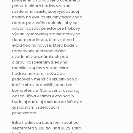
priloženého rámcového učebného
plánu. Niektoré hodiny vzniknú
rozdelením existujúcej vyučovacej
hodiny na dve-tri skupiny žiakov nad
rámec povinného delenia, aby sa
vytvoril časový priestor pre hĺbkový
výklad vyučovanej problematiky na
danom predmete, čím vznikne 1
extra hodina navyše, ktorá bude v
rámcovom učebnom pláne
uvedená v poznámkach pod
čiarou. Rozdelením triedy na
menšie skupiny vznikne extra
hodina, na ktorej môžu žiaci
pracovať v menších skupinkách a
lepšie si tak precvičiť jednotlivé
kompetencie. Stanovený rozsah aj
obsah učiva v rámci extra hodín
bude aj naďalej v súlade so štátnym
aj školským vzdelávacím
programom.
Extra hodiny sa budú realizovať od
septembra 2020 do júna 2022. Extra