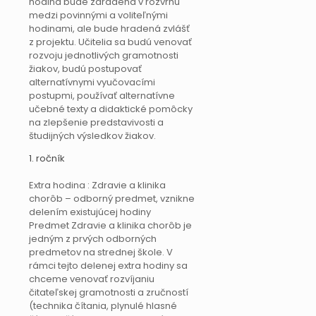
hodina bude zaradená v rozvrhu
medzi povinnými a voliteľnými
hodinami, ale bude hradená zvlášť
z projektu. Učitelia sa budú venovať
rozvoju jednotlivých gramotnosti
žiakov, budú postupovať
alternatívnymi vyučovacími
postupmi, používať alternatívne
učebné texty a didaktické pomôcky
na zlepšenie predstavivosti a
študijných výsledkov žiakov.
1. ročník
Extra hodina : Zdravie a klinika
chorôb – odborný predmet, vznikne
delením existujúcej hodiny
Predmet Zdravie a klinika chorôb je
jedným z prvých odborných
predmetov na strednej škole. V
rámci tejto delenej extra hodiny sa
chceme venovať rozvíjaniu
čitateľskej gramotnosti a zručností
(technika čítania, plynulé hlasné