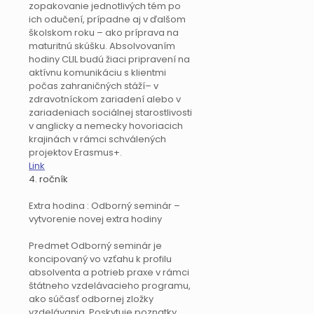
zopakovanie jednotlivých tém po
ich odučení, prípadne aj v ďalšom
školskom roku – ako príprava na
maturitnú skúšku. Absolvovaním
hodiny CLIL budú žiaci pripravení na
aktívnu komunikáciu s klientmi
počas zahraničných stáží– v
zdravotníckom zariadení alebo v
zariadeniach sociálnej starostlivosti
v anglicky a nemecky hovoriacich
krajinách v rámci schválených
projektov Erasmus+.
Link
4. ročník
Extra hodina : Odborný seminár –
vytvorenie novej extra hodiny
Predmet Odborný seminár je
koncipovaný vo vzťahu k profilu
absolventa a potrieb praxe v rámci
štátneho vzdelávacieho programu,
ako súčasť odbornej zložky
vzdelávania. Poskytuje poznatky