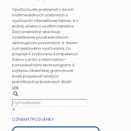
Výučba bude prebiehať v dvoch
multimediálnych učebniach s
využívaním interaktívnej tabule, a v
jednej učebni s využitím tabletov.
Žiaci priebežne absolvujú
vzdelávanie prostredníctvom
aktivizujúcich prezentácií, e-Beam
a projektového vyučovania, čo
prispeje k zvyšovaniu kompetencií
žiakov v práci s informačno–
komunikačnými technológiami. K
zvýšeniu čitateľskej gramotnosti
bude prispievať analýza
jednotlivých prípadových štúdií.
Link
✕
OZNAMY/POZVÁNKY