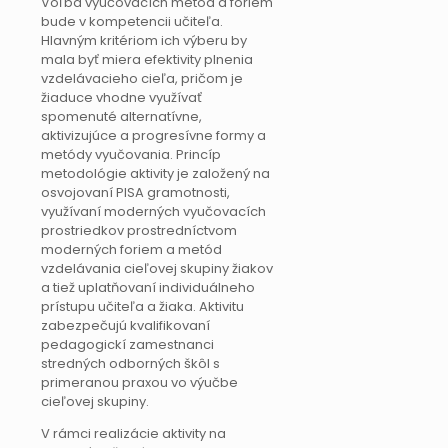
Voľba vyučovacích metód a foriem
bude v kompetencii učiteľa.
Hlavným kritériom ich výberu by
mala byť miera efektivity plnenia
vzdelávacieho cieľa, pričom je
žiaduce vhodne využívať
spomenuté alternatívne,
aktivizujúce a progresívne formy a
metódy vyučovania. Princíp
metodológie aktivity je založený na
osvojovaní PISA gramotnosti,
využívaní moderných vyučovacích
prostriedkov prostredníctvom
moderných foriem a metód
vzdelávania cieľovej skupiny žiakov
a tiež uplatňovaní individuálneho
prístupu učiteľa a žiaka. Aktivitu
zabezpečujú kvalifikovaní
pedagogickí zamestnanci
stredných odborných škôl s
primeranou praxou vo výučbe
cieľovej skupiny.
V rámci realizácie aktivity na