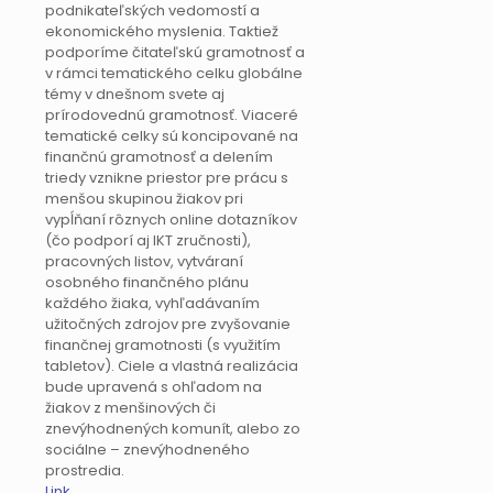
podnikateľských vedomostí a
ekonomického myslenia. Taktiež
podporíme čitateľskú gramotnosť a
v rámci tematického celku globálne
témy v dnešnom svete aj
prírodovednú gramotnosť. Viaceré
tematické celky sú koncipované na
finančnú gramotnosť a delením
triedy vznikne priestor pre prácu s
menšou skupinou žiakov pri
vypĺňaní rôznych online dotazníkov
(čo podporí aj IKT zručnosti),
pracovných listov, vytváraní
osobného finančného plánu
každého žiaka, vyhľadávaním
užitočných zdrojov pre zvyšovanie
finančnej gramotnosti (s využitím
tabletov). Ciele a vlastná realizácia
bude upravená s ohľadom na
žiakov z menšinových či
znevýhodnených komunít, alebo zo
sociálne – znevýhodneného
prostredia.
Link