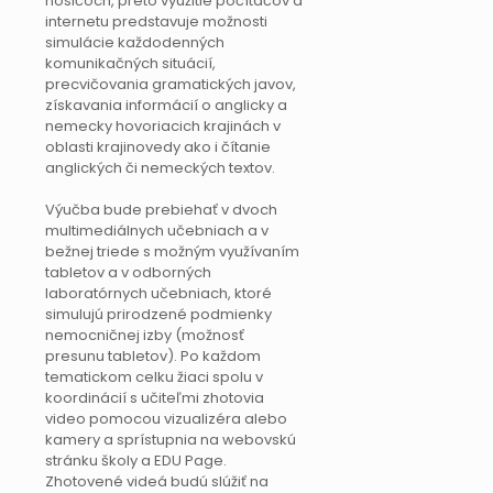
nosičoch, preto využitie počítačov a
internetu predstavuje možnosti
simulácie každodenných
komunikačných situácií,
precvičovania gramatických javov,
získavania informácií o anglicky a
nemecky hovoriacich krajinách v
oblasti krajinovedy ako i čítanie
anglických či nemeckých textov.
Výučba bude prebiehať v dvoch
multimediálnych učebniach a v
bežnej triede s možným využívaním
tabletov a v odborných
laboratórnych učebniach, ktoré
simulujú prirodzené podmienky
nemocničnej izby (možnosť
presunu tabletov). Po každom
tematickom celku žiaci spolu v
koordinácií s učiteľmi zhotovia
video pomocou vizualizéra alebo
kamery a sprístupnia na webovskú
stránku školy a EDU Page.
Zhotovené videá budú slúžiť na