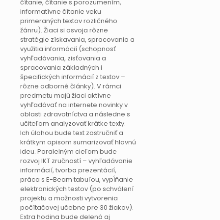
čítanie, čítanie s porozumením,
informatívne čítanie veku
primeraných textov rozličného
žánru). Žiaci si osvoja rôzne
stratégie získavania, spracovania a
využitia informácií (schopnosť
vyhľadávania, zisťovania a
spracovania základných i
špecifických informácií z textov –
rôzne odborné články). V rámci
predmetu majú žiaci aktívne
vyhľadávať na internete novinky v
oblasti zdravotníctva a následne s
učiteľom analyzovať krátke texty.
Ich úlohou bude text zostručniť a
krátkym opisom sumarizovať hlavnú
ideu. Paralelným cieľom bude
rozvoj IKT zručností – vyhľadávanie
informácií, tvorba prezentácií,
práca s E-Beam tabuľou, vypĺňanie
elektronických testov (po schválení
projektu a možnosti vytvorenia
počítačovej učebne pre 30 žiakov).
Extra hodina bude delená aj