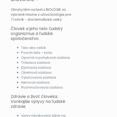
Okruhy tém na test z BIOLÓGIE sú
vybrané hlavne z učiva biológie pre
7 ročník - dva tematické celky:
Človek a jeho telo: Ľudský
organizmus a ľudské
spoločenstvo
Telo ako celok
Povrch tela – koža
Oporná a pohybová sústava
Tráviaca sústava
Dýchacia sústava
Obehová sústava
Vylučovacia sústava
Nervová sústava
Rozmnožovacia sústava
Zdravie a život človeka:
Vonkajšie vplyvy na ľudské
zdravie
Vplyv návykových látok na