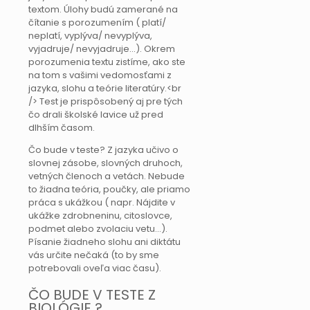
textom. Úlohy budú zamerané na
čítanie s porozumením ( platí/
neplatí, vyplýva/ nevyplýva,
vyjadruje/ nevyjadruje...). Okrem
porozumenia textu zistíme, ako ste
na tom s vašimi vedomosťami z
jazyka, slohu a teórie literatúry.<br
/> Test je prispôsobený aj pre tých
čo drali školské lavice už pred
dlhším časom.
Čo bude v teste? Z jazyka učivo o
slovnej zásobe, slovných druhoch,
vetných členoch a vetách. Nebude
to žiadna teória, poučky, ale priamo
práca s ukážkou ( napr. Nájdite v
ukážke zdrobneninu, citoslovce,
podmet alebo zvolaciu vetu...).
Písanie žiadneho slohu ani diktátu
vás určite nečaká (to by sme
potrebovali oveľa viac času).
ČO BUDE V TESTE Z
BIOLÓGIE ?