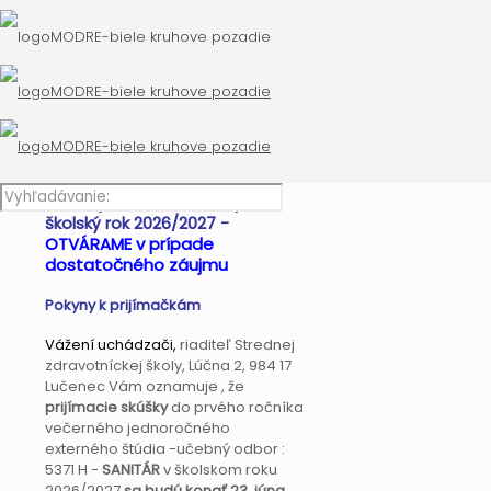
kritériá prijatia
výsledková listina prijímacieho
konania
Učebný odbor SANITÁR pre
školský rok 2026/2027 -
OTVÁRAME v prípade
dostatočného záujmu
Pokyny k prijímačkám
Vážení uchádzači,
riaditeľ Strednej
zdravotníckej školy, Lúčna 2, 984 17
Lučenec Vám oznamuje , že
prijímacie skúšky
do prvého ročníka
večerného jednoročného
externého štúdia -učebný odbor :
5371 H -
SANITÁR
v školskom roku
2026/2027
sa budú konať 23. júna