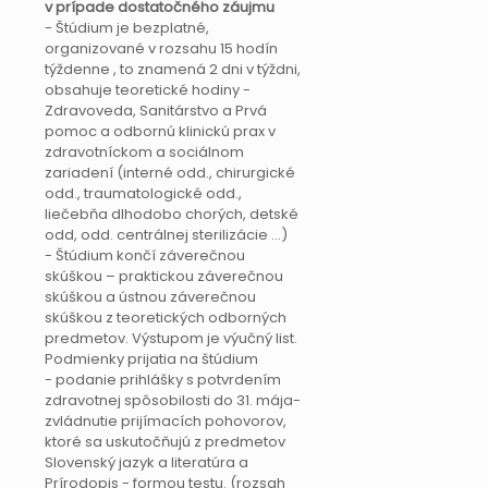
v prípade dostatočného záujmu
- Štúdium je bezplatné,
organizované v rozsahu 15 hodín
týždenne , to znamená 2 dni v týždni,
obsahuje teoretické hodiny -
Zdravoveda, Sanitárstvo a Prvá
pomoc a odbornú klinickú prax v
zdravotníckom a sociálnom
zariadení (interné odd., chirurgické
odd., traumatologické odd.,
liečebňa dlhodobo chorých, detské
odd, odd. centrálnej sterilizácie ...)
- Štúdium končí záverečnou
skúškou – praktickou záverečnou
skúškou a ústnou záverečnou
skúškou z teoretických odborných
predmetov. Výstupom je výučný list.
Podmienky prijatia na štúdium
- podanie prihlášky s potvrdením
zdravotnej spôsobilosti do 31. mája-
zvládnutie prijímacích pohovorov,
ktoré sa uskutočňujú z predmetov
Slovenský jazyk a literatúra a
Prírodopis - formou testu. (rozsah