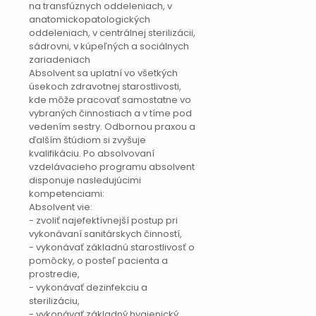
na transfúznych oddeleniach, v
anatomickopatologických
oddeleniach, v centrálnej sterilizácii,
sádrovni, v kúpeľných a sociálnych
zariadeniach
Absolvent sa uplatní vo všetkých
úsekoch zdravotnej starostlivosti,
kde môže pracovať samostatne vo
vybraných činnostiach a v tíme pod
vedením sestry. Odbornou praxou a
ďalším štúdiom si zvyšuje
kvalifikáciu. Po absolvovaní
vzdelávacieho programu absolvent
disponuje nasledujúcimi
kompetenciami:
Absolvent vie:
- zvoliť najefektívnejší postup pri
vykonávaní sanitárskych činností,
- vykonávať základnú starostlivosť o
pomôcky, o posteľ pacienta a
prostredie,
- vykonávať dezinfekciu a
sterilizáciu,
- vykonávať základný hygienický