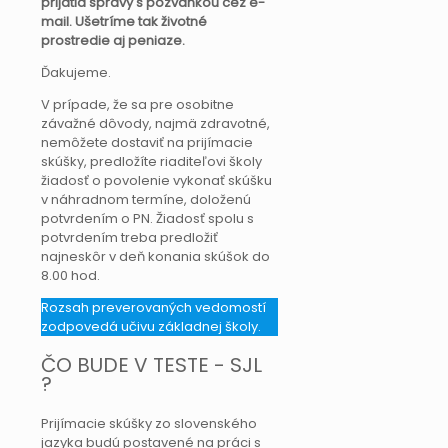
prijatia správy s pozvánkou cez e-
mail. Ušetríme tak životné
prostredie aj peniaze.
Ďakujeme.
V prípade, že sa pre osobitne
závažné dôvody, najmä zdravotné,
nemôžete dostaviť na prijímacie
skúšky, predložíte riaditeľovi školy
žiadosť o povolenie vykonať skúšku
v náhradnom termíne, doloženú
potvrdením o PN. Žiadosť spolu s
potvrdením treba predložiť
najneskôr v deň konania skúšok do
8.00 hod.
Rozsah preverovaných vedomostí
zodpovedá učivu základnej školy.
ČO BUDE V TESTE - SJL
?
Prijímacie skúšky zo slovenského
jazyka budú postavené na práci s