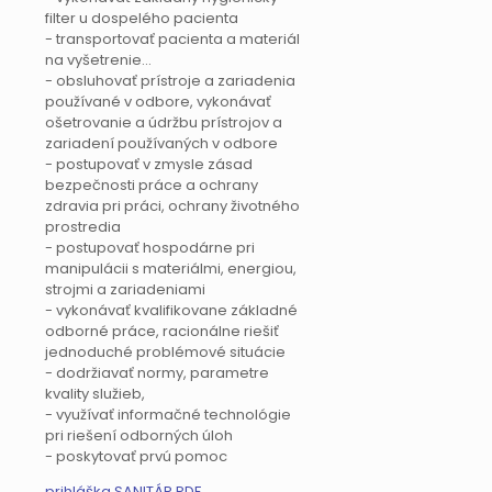
filter u dospelého pacienta
- transportovať pacienta a materiál
na vyšetrenie...
- obsluhovať prístroje a zariadenia
používané v odbore, vykonávať
ošetrovanie a údržbu prístrojov a
zariadení používaných v odbore
- postupovať v zmysle zásad
bezpečnosti práce a ochrany
zdravia pri práci, ochrany životného
prostredia
- postupovať hospodárne pri
manipulácii s materiálmi, energiou,
strojmi a zariadeniami
- vykonávať kvalifikovane základné
odborné práce, racionálne riešiť
jednoduché problémové situácie
- dodržiavať normy, parametre
kvality služieb,
- využívať informačné technológie
pri riešení odborných úloh
- poskytovať prvú pomoc
prihláška SANITÁR PDF