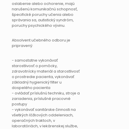
oslabenie alebo ochorenie, majú
narušenú komunikačnú schopnosť,
špecifické poruchy učenia alebo
správania sa, autistický syndróm,
poruchy psychického vývinu.
Absolvent učebného odboru je
pripravený:
- samostatne vykonávať
starostlivosť o pomôcky,
zdravotnícky materiál a starostlivosť
o prostredie pacienta, vykonávať
základný hygienický filter u
dospelého pacienta
- ovládať príslušnú techniku, stroje a
zariadenia, príslušné pracovné
postupy
- vykonávať sanitárske činnosti na
všetkých lôžkových oddeleniach,
operačných traktoch, v
laboratóriách, v lekárenskej službe,