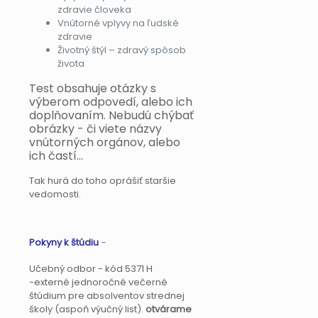
zdravie človeka
Vnútorné vplyvy na ľudské
zdravie
Životný štýl – zdravý spôsob
života
Test obsahuje otázky s
výberom odpovedí, alebo ich
doplňovaním. Nebudú chýbať
obrázky - či viete názvy
vnútorných orgánov, alebo
ich častí...
Tak hurá do toho oprášiť staršie
vedomosti.
Pokyny k štúdiu
-
Učebný odbor - kód 5371 H
-externé jednoročné večerné
štúdium pre absolventov strednej
školy (aspoň výučný list).
otvárame