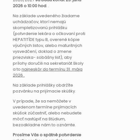
2026 o 10:00 hod
. .
Na základe uvedeného žiadame
uchádzačov, ktorí nemajú
skompletizovanú prihlášku
(potvrdenie lekára o očkovaní proti
HEPATITÍDE typu B, overené kópie
výučných listov, alebo maturitných
vysvedčení, doklad o zmene
priezviska- sobášny list), aby
prílohy doručili na sekretariát školy
a to
najneskôr do termínu 31. mája
2026 .
Na základe prihlášky obdržíte
pozvánku na prijímacie skúšky.
V prípade, že sa nemôžete v
uvedenom termíne prijímacích
skúšok zúčastniť, alebo nebudete
môcť nastúpiť na štúdium,
bezodkladne nám to oznámte.
Prosíme Vás o spätné potvrdenie