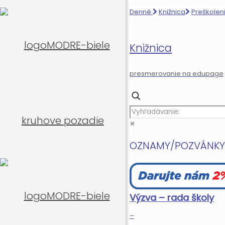
Denné
Knižnica
Preškolen
Knižnica
presmerovanie na edupage
✕
OZNAMY/POZVÁNKY
Výzva – rada školy
–