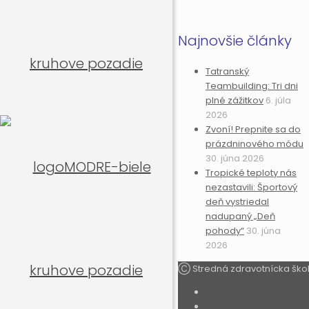
Najnovšie články
Tatranský
Teambuilding: Tri dni
plné zážitkov
6. júla
2026
Zvoní! Prepnite sa do
prázdninového módu
30. júna 2026
Tropické teploty nás
nezastavili: Športový
deň vystriedal
nadupaný „Deň
pohody“
30. júna
2026
Ⓒ Stredná zdravotnícka ško