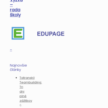
–
rada
školy
–
Najnovšie
články
Tatranský
Teambuilding:
Tri
dni
plné
zážitkov
6.