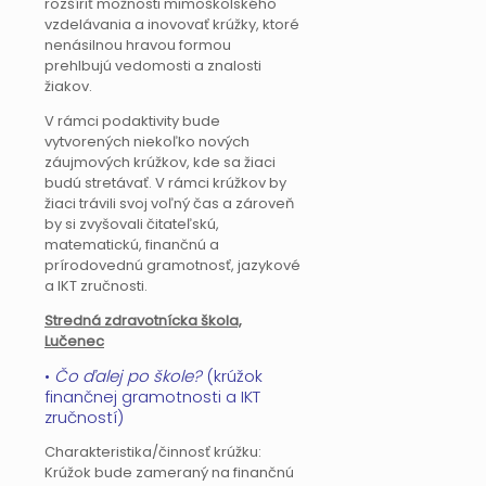
rozšíriť možnosti mimoškolského
vzdelávania a inovovať krúžky, ktoré
nenásilnou hravou formou
prehlbujú vedomosti a znalosti
žiakov.
V rámci podaktivity bude
vytvorených niekoľko nových
záujmových krúžkov, kde sa žiaci
budú stretávať. V rámci krúžkov by
žiaci trávili svoj voľný čas a zároveň
by si zvyšovali čitateľskú,
matematickú, finančnú a
prírodovednú gramotnosť, jazykové
a IKT zručnosti.
Stredná zdravotnícka škola,
Lučenec
•
Čo ďalej po škole?
(krúžok
finančnej gramotnosti a IKT
zručností)
Charakteristika/činnosť krúžku:
Krúžok bude zameraný na finančnú