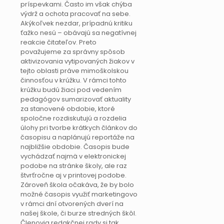
príspevkami. Často im však chýba
výdrž a ochota pracovať na sebe.
Akýkoľvek nezdar, prípadnú kritiku
ťažko nesú – obávajú sa negatívnej
reakcie čitateľov. Preto
považujeme za správny spôsob
aktivizovania vytipovaných žiakov v
tejto oblasti práve mimoškolskou
činnosťou v krúžku. V rámci tohto
krúžku budú žiaci pod vedením
pedagógov sumarizovať aktuality
za stanovené obdobie, ktoré
spoločne rozdiskutujú a rozdelia
úlohy pri tvorbe krátkych článkov do
časopisu a naplánujú reportáže na
najbližšie obdobie. Časopis bude
vychádzať najmä v elektronickej
podobe na stránke školy, ale raz
štvrťročne aj v printovej podobe.
Zároveň škola očakáva, že by bolo
možné časopis využiť marketingovo
v rámci dní otvorených dverí na
našej škole, či burze stredných škôl.
Členovia redakčnej rady si tak