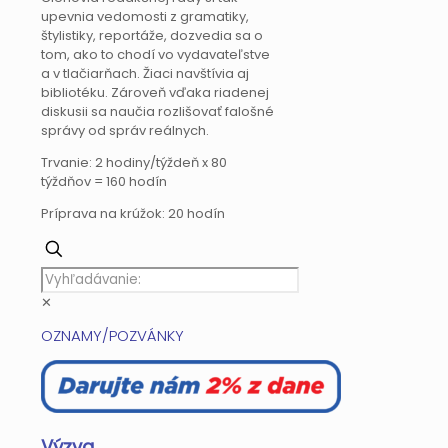
upevnia vedomosti z gramatiky,
štylistiky, reportáže, dozvedia sa o
tom, ako to chodí vo vydavateľstve
a v tlačiarňach. Žiaci navštívia aj
bibliotéku. Zároveň vďaka riadenej
diskusii sa naučia rozlišovať falošné
správy od správ reálnych.
Trvanie: 2 hodiny/týždeň x 80
týždňov = 160 hodín
Príprava na krúžok: 20 hodín
✕
OZNAMY/POZVÁNKY
Výzva