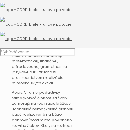
Mimoškolská činnosť
Trvanie podaktivity: 09/2020 –
06/2022 (22 mesiacov)
Cieľ podaktivity: Zlepšiť výsledky
žiakov v oblasti čitateľskej,
matematickej, finančnej,
prírodovednej gramotnosti a
jazykové a IKT zručnosti
prostredníctvom realizácie
mimoškolských aktivít.
Popis: V rámci podaktivity
Mimoškolská činnosť sa školy
zamerajú na realizáciu krúžkov.
Jednotlivé mimoškolské činnosti
budú realizované na báze
dobrovoľnosti mimo povinného
rozvrhu žiakov. Školy sa rozhodli