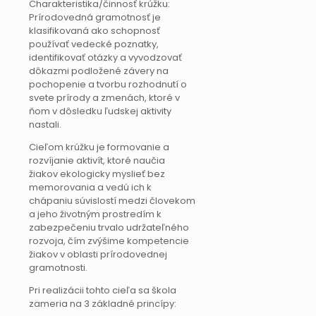
Charakteristika/činnosť krúžku:
Prírodovedná gramotnosť je
klasifikovaná ako schopnosť
používať vedecké poznatky,
identifikovať otázky a vyvodzovať
dôkazmi podložené závery na
pochopenie a tvorbu rozhodnutí o
svete prírody a zmenách, ktoré v
ňom v dôsledku ľudskej aktivity
nastali.
Cieľom krúžku je formovanie a
rozvíjanie aktivít, ktoré naučia
žiakov ekologicky myslieť bez
memorovania a vedú ich k
chápaniu súvislostí medzi človekom
a jeho životným prostredím k
zabezpečeniu trvalo udržateľného
rozvoja, čím zvýšime kompetencie
žiakov v oblasti prírodovednej
gramotnosti.
Pri realizácii tohto cieľa sa škola
zameria na 3 základné princípy: