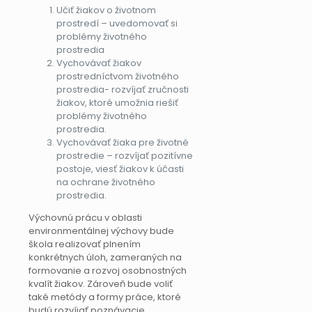
Učiť žiakov o životnom
prostredí – uvedomovať si
problémy životného
prostredia
Vychovávať žiakov
prostredníctvom životného
prostredia- rozvíjať zručnosti
žiakov, ktoré umožnia riešiť
problémy životného
prostredia.
Vychovávať žiaka pre životné
prostredie – rozvíjať pozitívne
postoje, viesť žiakov k účasti
na ochrane životného
prostredia.
Výchovnú prácu v oblasti
environmentálnej výchovy bude
škola realizovať plnením
konkrétnych úloh, zameraných na
formovanie a rozvoj osobnostných
kvalít žiakov. Zároveň bude voliť
také metódy a formy práce, ktoré
budú rozvíjať poznávacie