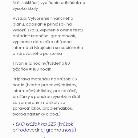
škôl, inštitúcií, vypĺňanie prihlášok na
vysoké školy
Výstup: Vytvorenie finančného
plánu, odoslanie prihlášok na
vysokú školu, vyplnenie online testu
ohľadne finančnej gramotnosti,
vyplnenie dotazníka ohľadne
informácií týkajúcich sa sociálneho
a zdravotného poistenia
Trvanie: 2 hodiny/týždeň x 80
týždňov = 160 hodín
Príprava materiálu na krúžok: 36
hodín (tvorba pracovných listov,
informačných listov, prezentácií,
brožúrky s ponukou vysokých škôl
so zameraním na školy so
zdravotníckou problematikou,
tvorba nástenky a pod.)
•
EKO krúžok na SZŠ
(krúžok
prírodovednej gramotnosti)