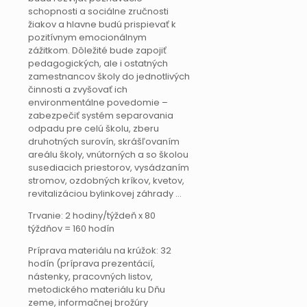
schopnosti a sociálne zručnosti
žiakov a hlavne budú prispievať k
pozitívnym emocionálnym
zážitkom. Dôležité bude zapojiť
pedagogických, ale i ostatných
zamestnancov školy do jednotlivých
činnosti a zvyšovať ich
environmentálne povedomie –
zabezpečiť systém separovania
odpadu pre celú školu, zberu
druhotných surovín, skrášľovaním
areálu školy, vnútorných a so školou
susediacich priestorov, vysádzaním
stromov, ozdobných kríkov, kvetov,
revitalizáciou bylinkovej záhrady …
Trvanie: 2 hodiny/týždeň x 80
týždňov = 160 hodín
Príprava materiálu na krúžok: 32
hodín (príprava prezentácií,
nástenky, pracovných listov,
metodického materiálu ku Dňu
zeme, informačnej brožúry