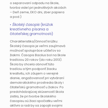
o separovaní odpadu na škole,
tvorba videí pri jednotlivých akciách
– Deň zeme, EKO dni, zber papiera
a pod.)
•
Školský časopis
(krúžok
kreatívneho písania a
čitateľskej gramotnosti)
Charakteristika/činnosť krúžku:
Školský časopis je veľmi zaujímavá
možnosť spolupráce učiteľov so
žiakmi. Časopis Bacilus bol na škole
tradíciou 20 rokov (do roku 2013).
Škola by chcela obnoviť túto
tradíciu a tým podporiť žiacku
kreativitu, ich záujem o verejné
dianie, angažovanosť pri vytváraní
demokratického prostredia školy i
čitateľskú gramotnosť u žiakov. Po
predchádzajúcej skúseností škola
zistila, že pri tvorbe školského
časopisu sú žiaci spočiatku veľmi
aktívni a radi by sa zapojili svojimi