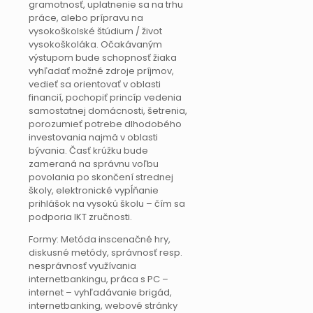
gramotnosť, uplatnenie sa na trhu
práce, alebo prípravu na
vysokoškolské štúdium / život
vysokoškoláka. Očakávaným
výstupom bude schopnosť žiaka
vyhľadať možné zdroje príjmov,
vedieť sa orientovať v oblasti
financií, pochopiť princíp vedenia
samostatnej domácnosti, šetrenia,
porozumieť potrebe dlhodobého
investovania najmä v oblasti
bývania. Časť krúžku bude
zameraná na správnu voľbu
povolania po skončení strednej
školy, elektronické vypĺňanie
prihlášok na vysokú školu – čím sa
podporia IKT zručnosti.
Formy: Metóda inscenačné hry,
diskusné metódy, správnosť resp.
nesprávnosť využívania
internetbankingu, práca s PC –
internet – vyhľadávanie brigád,
internetbanking, webové stránky