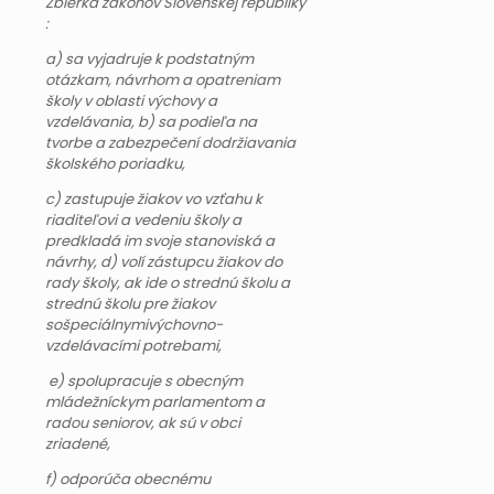
Zbierka zákonov Slovenskej republiky
:
a) sa vyjadruje k podstatným
otázkam, návrhom a opatreniam
školy v oblasti výchovy a
vzdelávania, b) sa podieľa na
tvorbe a zabezpečení dodržiavania
školského poriadku,
c) zastupuje žiakov vo vzťahu k
riaditeľovi a vedeniu školy a
predkladá im svoje stanoviská a
návrhy, d) volí zástupcu žiakov do
rady školy, ak ide o strednú školu a
strednú školu pre žiakov
sošpeciálnymivýchovno-
vzdelávacími potrebami,
e) spolupracuje s obecným
mládežníckym parlamentom a
radou seniorov, ak sú v obci
zriadené,
f) odporúča obecnému