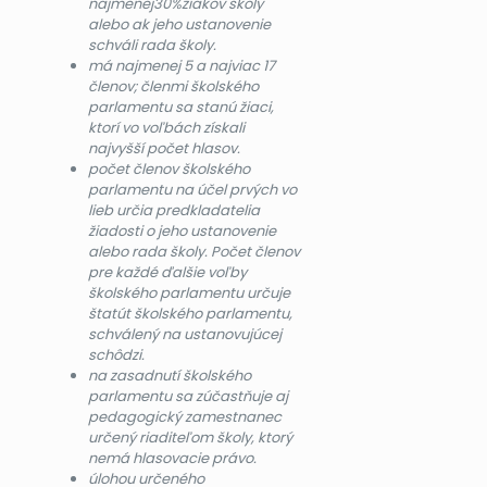
najmenej30%žiakov školy
alebo ak jeho ustanovenie
schváli rada školy.
má najmenej 5 a najviac 17
členov; členmi školského
parlamentu sa stanú žiaci,
ktorí vo voľbách získali
najvyšší počet hlasov.
počet členov školského
parlamentu na účel prvých vo
lieb určia predkladatelia
žiadosti o jeho ustanovenie
alebo rada školy. Počet členov
pre každé ďalšie voľby
školského parlamentu určuje
štatút školského parlamentu,
schválený na ustanovujúcej
schôdzi.
na zasadnutí školského
parlamentu sa zúčastňuje aj
pedagogický zamestnanec
určený riaditeľom školy, ktorý
nemá hlasovacie právo.
úlohou určeného