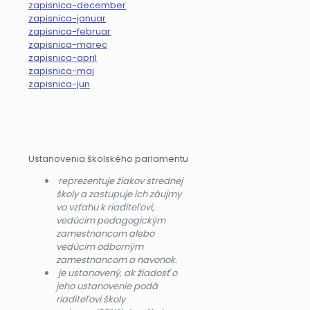
zapisnica-december
zapisnica-januar
zapisnica-februar
zapisnica-marec
zapisnica-april
zapisnica-maj
zapisnica-jun
Ustanovenia školského parlamentu
reprezentuje žiakov strednej
školy a zastupuje ich záujmy
vo vzťahu k riaditeľovi,
vedúcim pedagogickým
zamestnancom alebo
vedúcim odborným
zamestnancom a navonok.
je ustanovený, ak žiadosť o
jeho ustanovenie podá
riaditeľovi školy