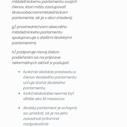
mládežníckemu parlamentu svojich
členov, ktorí môžu zastupovať
školuvobecnommládežníckom
parlamente, ak je v obci zriadený,
g) prostredníctvom obecného
mládežníckeho parlamentu
spolupracuje s ďalšími školskými
parlamentmi,
h) podporuje rozvoj žiakov
podieľaním sa na príprave
neformálnych aktivít a podujatí.
funkčné obdobie predsedu a
členov školského parlamentu
určuje štatút školského
parlamentu.
funkčnéobdobie nesmie byť
dlhšie ako 18 mesiacov.
školský parlament je schopný
sa uznášať, ak je na jeho
zasadnutí prítomná
nadpolovičná