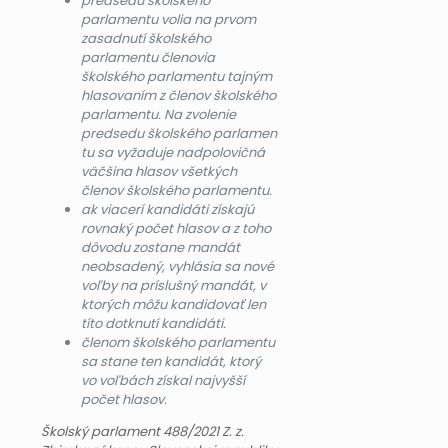
predsedu školského
parlamentu volia na prvom
zasadnutí školského
parlamentu členovia
školského parlamentu tajným
hlasovaním z členov školského
parlamentu. Na zvolenie
predsedu školského parlamen
tu sa vyžaduje nadpolovičná
väčšina hlasov všetkých
členov školského parlamentu.
ak viacerí kandidáti získajú
rovnaký počet hlasov a z toho
dôvodu zostane mandát
neobsadený, vyhlásia sa nové
voľby na príslušný mandát, v
ktorých môžu kandidovať len
títo dotknutí kandidáti.
členom školského parlamentu
sa stane ten kandidát, ktorý
vo voľbách získal najvyšší
počet hlasov.
Školský parlament 488/2021 Z. z.