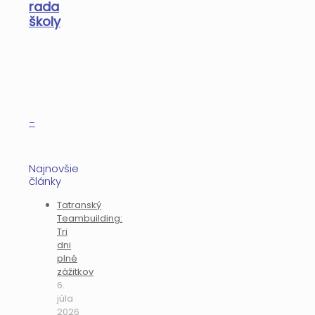
rada
školy
–
Najnovšie
články
Tatranský
Teambuilding:
Tri
dni
plné
zážitkov
6.
júla
2026