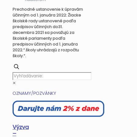
Prechodné ustanovenie k úpravám
účinným od 1. januára 2022: Žiacke
školské rady ustanovené podľa
predpisov účinných do31.
decembra 2021 sa považujú za
školské parlamenty podľa
predpisov účinných od 1. januára
2022.“.školy uhrádzajú z rozpočtu
školy.“.
✕
OZNAMY/POZVÁNKY
Výzva
–