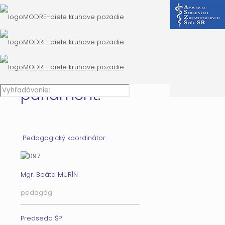
Učitelia
Videá
Absolventi
Žiaci
Školský
parlament:
Pedagogický koordinátor:
Mgr. Beáta MURÍN
pedagóg
Predseda ŠP