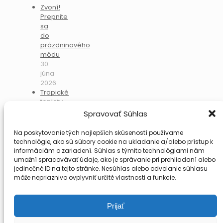
Zvoní!
Prepnite
sa
do
prázdninového
módu
30.
júna
2026
Tropické
teploty
nás
Spravovať Súhlas
nezastavili:
Športový
Na poskytovanie tých najlepších skúseností používame
deň
technológie, ako sú súbory cookie na ukladanie a/alebo prístup k
vystriedal
informáciám o zariadení. Súhlas s týmito technológiami nám
nadupaný
umožní spracovávať údaje, ako je správanie pri prehliadaní alebo
„Deň
jedinečné ID na tejto stránke. Nesúhlas alebo odvolanie súhlasu
pohody“
môže nepriaznivo ovplyvniť určité vlastnosti a funkcie.
30.
júna
2026
Prijať
Ⓒ Stredná zdravotnícka škola Lučenec