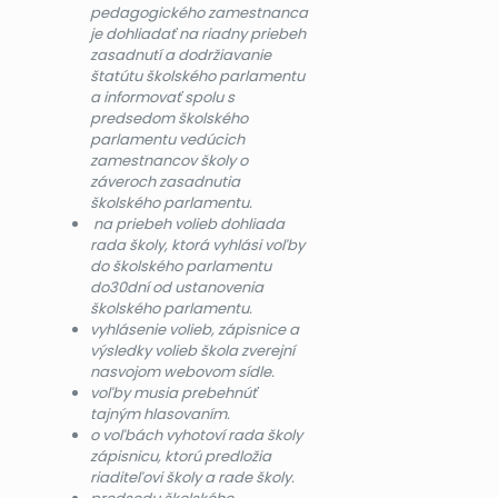
pedagogického zamestnanca
je dohliadať na riadny priebeh
zasadnutí a dodržiavanie
štatútu školského parlamentu
a informovať spolu s
predsedom školského
parlamentu vedúcich
zamestnancov školy o
záveroch zasadnutia
školského parlamentu.
na priebeh volieb dohliada
rada školy, ktorá vyhlási voľby
do školského parlamentu
do30dní od ustanovenia
školského parlamentu.
vyhlásenie volieb, zápisnice a
výsledky volieb škola zverejní
nasvojom webovom sídle.
voľby musia prebehnúť
tajným hlasovaním.
o voľbách vyhotoví rada školy
zápisnicu, ktorú predložia
riaditeľovi školy a rade školy.