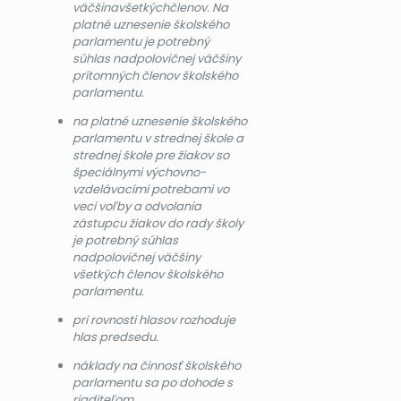
väčšinavšetkýchčlenov. Na
platné uznesenie školského
parlamentu je potrebný
súhlas nadpolovičnej väčšiny
prítomných členov školského
parlamentu.
na platné uznesenie školského
parlamentu v strednej škole a
strednej škole pre žiakov so
špeciálnymi výchovno-
vzdelávacími potrebami vo
veci voľby a odvolania
zástupcu žiakov do rady školy
je potrebný súhlas
nadpolovičnej väčšiny
všetkých členov školského
parlamentu.
pri rovnosti hlasov rozhoduje
hlas predsedu.
náklady na činnosť školského
parlamentu sa po dohode s
riaditeľom