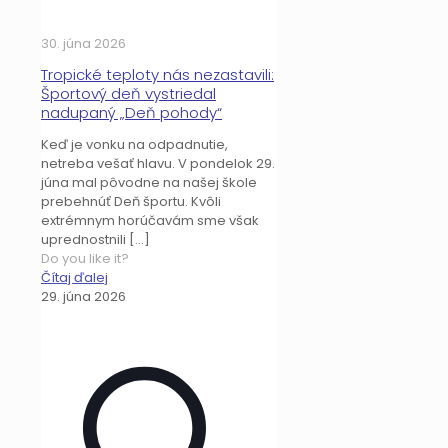
30. júna 2026
Tropické teploty nás nezastavili:
Športový deň vystriedal
nadupaný „Deň pohody“
Keď je vonku na odpadnutie,
netreba vešať hlavu. V pondelok 29.
júna mal pôvodne na našej škole
prebehnúť Deň športu. Kvôli
extrémnym horúčavám sme však
uprednostnili
[…]
Do you like it?
Čítaj ďalej
29. júna 2026