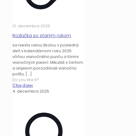
21. decembra 2025
Rozlúčka so starým rokom
sa niesla celou školou v posledný
deň v kalendárnom roku 2025
vôňou vianočného punču a tónmi
vianočných piesní. Mikuláš s čertom
a anjelom porozdávali vianočnú
poštu,
[…]
Do you like it?
Čítaj ďalej
4. decembra 2025