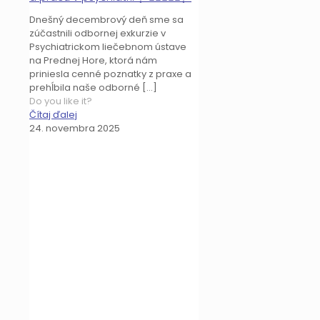
Dnešný decembrový deň sme sa
zúčastnili odbornej exkurzie v
Psychiatrickom liečebnom ústave
na Prednej Hore, ktorá nám
priniesla cenné poznatky z praxe a
prehĺbila naše odborné
[…]
Do you like it?
Čítaj ďalej
24. novembra 2025