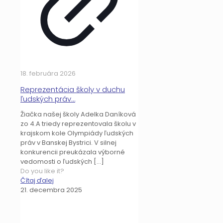
18. februára 2026
Reprezentácia školy v duchu
ľudských práv…
Žiačka našej školy Adelka Daníková
zo 4.A triedy reprezentovala školu v
krajskom kole Olympiády ľudských
práv v Banskej Bystrici. V silnej
konkurencii preukázala výborné
vedomosti o ľudských
[…]
Do you like it?
Čítaj ďalej
21. decembra 2025