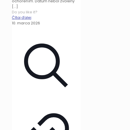
ochorením. Dátum nebol zvolený
[…]
Do you like it?
Čítaj ďalej
10. marca 2026