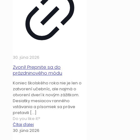
30. júna 2026
Zvoní! Prepnite sa do
prázdninového módu
Koniec školského roka nie je len o
zatvorení učebníc, ale najmä o
otvorení dverí k novým zážitkom.
Desiatky mesiacov ranného
vstávania a písomiek sa práve
pretavili
[…]
Do you like it?
Čítaj ďalej
30. júna 2026