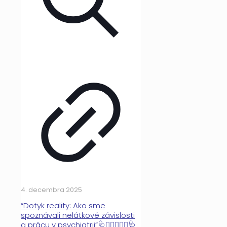
4. decembra 2025
“Dotyk reality: Ako sme
spoznávali nelátkové závislosti
a prácu v psychiatrii“🩺👩🏼‍⚕️👨‍⚕️🩺