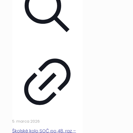
5. marca 2026
Školské kolo SOČ po 48. raz –