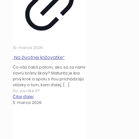
10. marca 2026
„Na životnej križovatke“
Čo nás čaká potom, ako sa za nami
zavrú brány školy? Maturita je iba
prvý krok a spolu s ňou prichádzajú
otázky o tom, kam ďalej,
[…]
Do you like it?
Čítaj ďalej
5. marca 2026