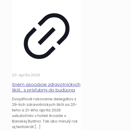
23. apríla 2026
Snem asociácie zdravotníckych
škôl… s prísľubmi do budúcna
Dvojdňové rokovanie delegátov z
29-tich zdravotníckych škôl sa 20-
teho a 21-ého apríla 2026
uskutočnilo v hoteli Arcade v
Banskej Bystrici. Tak ako minulý rok
aj tentokrát
[…]