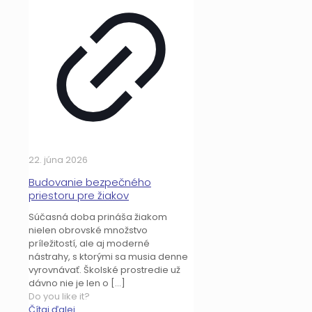
22. júna 2026
Budovanie bezpečného
priestoru pre žiakov
Súčasná doba prináša žiakom
nielen obrovské množstvo
príležitostí, ale aj moderné
nástrahy, s ktorými sa musia denne
vyrovnávať. Školské prostredie už
dávno nie je len o
[…]
Do you like it?
Čítaj ďalej