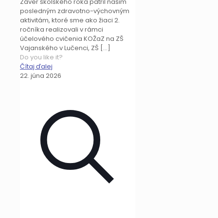
Záver školského roka patril našim
posledným zdravotno-výchovným
aktivitám, ktoré sme ako žiaci 2.
ročníka realizovali v rámci
účelového cvičenia KOŽaZ na ZŠ
Vajanského v Lučenci, ZŠ
[…]
Do you like it?
Čítaj ďalej
22. júna 2026