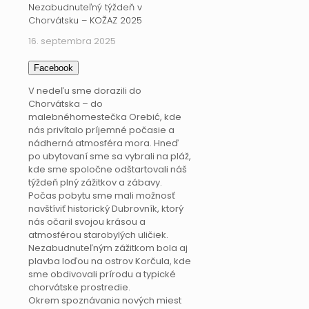
Nezabudnuteľný týždeň v
Chorvátsku – KOŽAZ 2025
16. septembra 2025
Facebook
V nedeľu sme dorazili do
Chorvátska – do
malebnéhomestečka Orebić, kde
nás privítalo príjemné počasie a
nádherná atmosféra mora. Hneď
po ubytovaní sme sa vybrali na pláž,
kde sme spoločne odštartovali náš
týždeň plný zážitkov a zábavy.
Počas pobytu sme mali možnosť
navštíviť historický Dubrovník, ktorý
nás očaril svojou krásou a
atmosférou starobylých uličiek.
Nezabudnuteľným zážitkom bola aj
plavba loďou na ostrov Korčula, kde
sme obdivovali prírodu a typické
chorvátske prostredie.
Okrem spoznávania nových miest