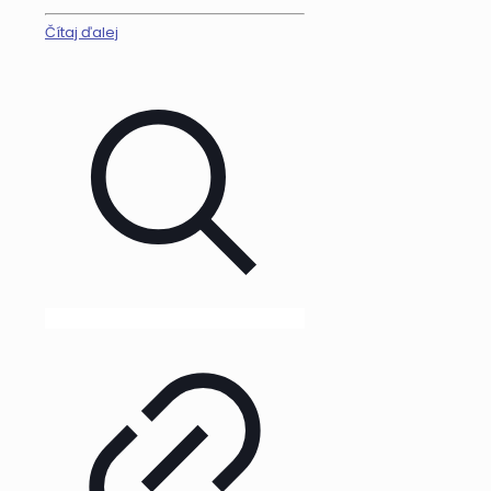
Čítaj ďalej