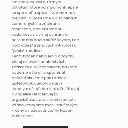
sme sa venovali aj rôznym
aktivitám, ktoré nám pomohli lepšie
sa spoznať a upevniť vzťahy medzi
triedami. Súťažili sme v disciplínach
zameraných na záchranu
topiaceho, preverili sme si
vedomosti z civilnej ochrany a
najviac nás bavila súťaž Boyard, kde
bola dôležitá tímovosť, vytrvalosť a
fyzická kondícia.
Tento týždeň nebol len o oddychu,
ale aj o nových priateľstvách,
zážitkoch a skúsenostiach, na ktoré
budeme ešte dlho spomínať.
Veľké ďakujeme patrí pánovi
učiteľovi Skrutekovi a našim
triednym učiteľkám Lucke Fajčíkovej
a Angelike Hergelovej za
organizáciu, starostlivosť a ochotu,
vďaka ktorej sme mohli zažiť takýto
krásny a nezabudnuteľný týždeň.
Vaši tretiaci