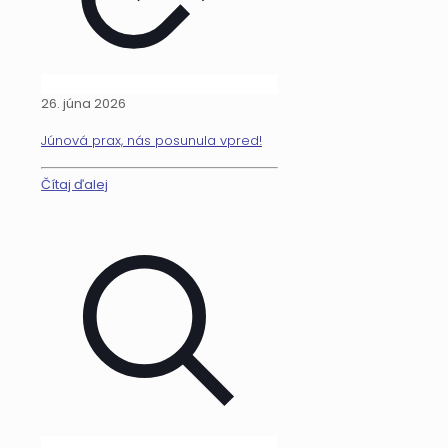
26. júna 2026
Júnová prax, nás posunula vpred!
Čítaj ďalej