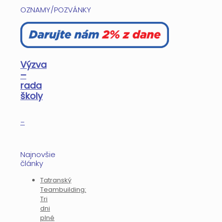
OZNAMY/POZVÁNKY
Výzva
–
rada
školy
–
Najnovšie
články
Tatranský
Teambuilding:
Tri
dni
plné