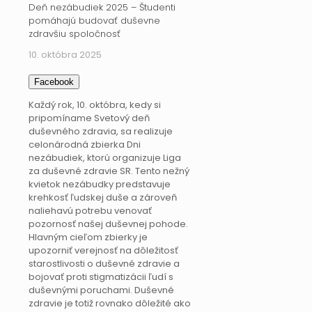
Deň nezábudiek 2025 – Študenti
pomáhajú budovať duševne
zdravšiu spoločnosť
10. októbra 2025
Facebook
Každý rok, 10. októbra, kedy si
pripomíname Svetový deň
duševného zdravia, sa realizuje
celonárodná zbierka Dni
nezábudiek, ktorú organizuje Liga
za duševné zdravie SR. Tento nežný
kvietok nezábudky predstavuje
krehkosť ľudskej duše a zároveň
naliehavú potrebu venovať
pozornosť našej duševnej pohode.
Hlavným cieľom zbierky je
upozorniť verejnosť na dôležitosť
starostlivosti o duševné zdravie a
bojovať proti stigmatizácii ľudí s
duševnými poruchami. Duševné
zdravie je totiž rovnako dôležité ako