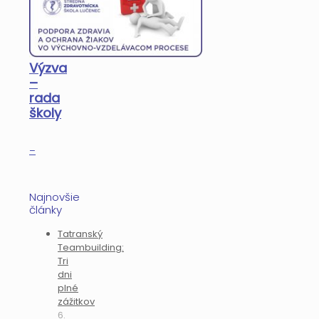
Výzva
–
rada
školy
–
Najnovšie
články
Tatranský
Teambuilding:
Tri
dni
plné
zážitkov
6.