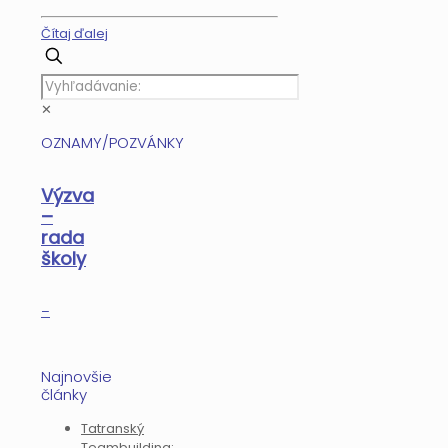
Čítaj ďalej
✕
OZNAMY/POZVÁNKY
Výzva
–
rada
školy
–
Najnovšie
články
Tatranský
Teambuilding: