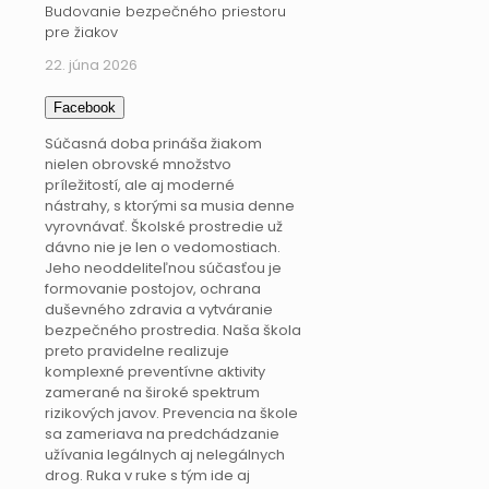
Budovanie bezpečného priestoru
pre žiakov
22. júna 2026
Facebook
Súčasná doba prináša žiakom
nielen obrovské množstvo
príležitostí, ale aj moderné
nástrahy, s ktorými sa musia denne
vyrovnávať. Školské prostredie už
dávno nie je len o vedomostiach.
Jeho neoddeliteľnou súčasťou je
formovanie postojov, ochrana
duševného zdravia a vytváranie
bezpečného prostredia. Naša škola
preto pravidelne realizuje
komplexné preventívne aktivity
zamerané na široké spektrum
rizikových javov. Prevencia na škole
sa zameriava na predchádzanie
užívania legálnych aj nelegálnych
drog. Ruka v ruke s tým ide aj