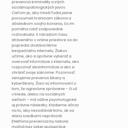
prevencia kriminality a iných
sociálnopatologických javov.
Cieľom je, aby mladí ľudia jasne
porozumeli hraniciam zákona a
dôsledkom svojho konania, čo im
pomáha robiť zodpovedné
rozhodnutia. S nárastom času
stráveného v online priestore sa do
popredia dostáva téma
bezpečného internetu. Žiakov
učíme, ako si správne vyberať a
overovať informácie z internetu, ako
rozpoznať dezinformácie a ako si
chrániť svoje súkromie. Pozornosť
venujeme prevencii šikany a
kyberšikany. Žiaci sú informovaní o
tom, že agresívne správanie – či už
v triede, alebo na sociálnych
sieťach – má vážne psychologické
aj právne následky. Kladieme dôraz
na to, aby nezostávali ticho, ak sa
stanú svedkami neprávosti.
Efektívna prevencia by nebola
možná bez úzkej spolupráce