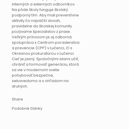
interných a externých odborníkov.
Na pôde školy funguje školský
podporný tím. Aby mali preventívne
aktivity čo najväčší dosah,
pravidelne do školskej komunity
pozývame špecialistov z praxe.
Veľkým prínosom je aj odborná
spolupráca s Centrom poradenstva
a prevencie (CPP) v Lučenci, čí s
Okresnou prokuratúrou v Lučenci.
Cieľ je jasný. Spoločnými silami učiť,
chrániť a formovať generáciu, ktorá
sa vie v modernom svete
pohybovať bezpečne,
sebavedomo a s ohľadom na
druhých.
Share
Podobné články