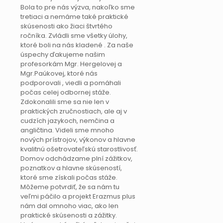
Bola to pre nás výzva, nakoľko sme
tretiaci a nemáme také praktické
skúsenosti ako žiaci štvrtého
ročníka. Zvládli sme všetky úlohy,
ktoré boli na nás kladené . Za naše
úspechy ďakujeme našim
profesorkám Mgr. Hergelovej a
Mgr.Paúkovej, ktoré nás
podporovali , viedli a pomáhali
počas celej odbornej stáže.
Zdokonalili sme sa nie len v
praktických zručnostiach, ale aj v
cudzích jazykoch, nemčina a
angličtina. Videli sme mnoho
nových prístrojov, výkonov a hlavne
kvalitnú ošetrovateľskú starostlivosť.
Domov odchádzame plní zážitkov,
poznatkov a hlavne skúseností,
ktoré sme získali počas stáže.
Môžeme potvrdiť, že sa nám tu
veľmi páčilo a projekt Erazmus plus
nám dal omnoho viac, ako len
praktické skúsenosti a zážitky.