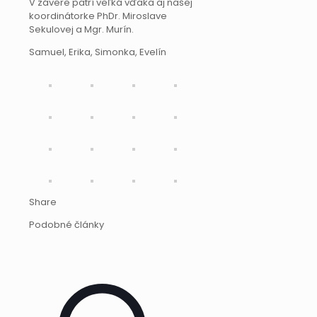
V závere patrí veľká vďaka aj našej
koordinátorke PhDr. Miroslave
Sekulovej a Mgr. Murín.
Samuel, Erika, Simonka, Evelín
Share
Podobné články