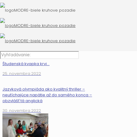
Študenská kvapka krvi…
25. novembra 2022
Jazyková olympiáda ako kvalitný thriller –
neutíchajúce napätie až do samého konca –
obzvlášť tá anglická
30. novembra 2022