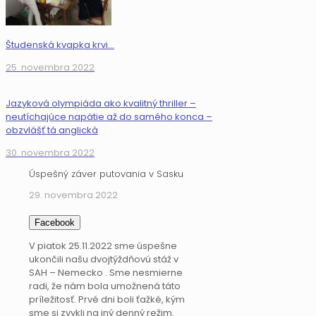
Študenská kvapka krvi…
25. novembra 2022
Jazyková olympiáda ako kvalitný thriller –
neutíchajúce napätie až do samého konca –
obzvlášť tá anglická
30. novembra 2022
Úspešný záver putovania v Sasku
29. novembra 2022
Facebook
V piatok 25.11.2022 sme úspešne
ukončili našu dvojtýždňovú stáž v
SAH – Nemecko . Sme nesmierne
radi, že nám bola umožnená táto
príležitosť. Prvé dni boli ťažké, kým
sme si zvykli na iný denný režim.