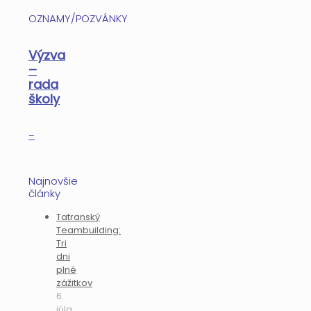
OZNAMY/POZVÁNKY
Výzva
–
rada
školy
–
Najnovšie
články
Tatranský
Teambuilding:
Tri
dni
plné
zážitkov
6.
júla