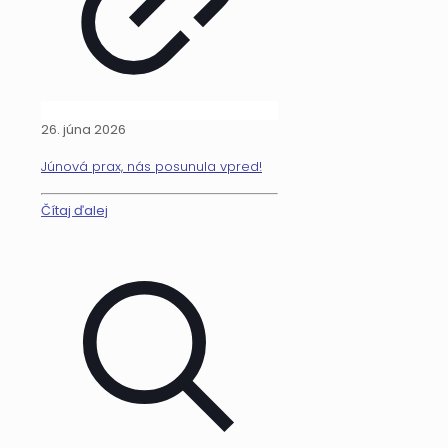
26. júna 2026
Júnová prax, nás posunula vpred!
Čítaj ďalej