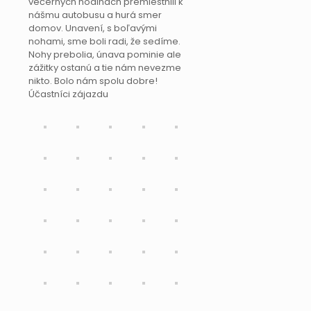
večerných hodinách premiestnili k
nášmu autobusu a hurá smer
domov. Unavení, s boľavými
nohami, sme boli radi, že sedíme.
Nohy prebolia, únava pominie ale
zážitky ostanú a tie nám nevezme
nikto. Bolo nám spolu dobre!
Účastníci zájazdu