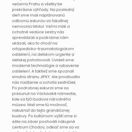
večernú Prahu a všetky tie
prekrásne výhľady. Na posledný
deň sme mali naplánovanú
odbornú exkurziu vo fakultnej
nemocnici Motol. Veľmi milé a
ochotné vedúce sestry nás
sprevádzali a podrobne nám
ukázali, ako to chodí na
ortopedicko-traumatologickom
oddelení, na detskom urgente a
detskej pohotovosti. Uvideli sme
moderné technológie a vybavenie
oddelení. A taktiež sme spoznali
smutnú stranu JIPKY. Ale povzbudilo
nás nadšenie a ochota sestričiek.
Po podrobnej exkurzii sme sa
presunuli na Václavské námestie,
kde sa týči budova národného
múzea. Mali sme tú možnosť,
nakuknúť do tejto grandióznej
budovy. Po kultúrnom vyžití sme si
ešte na záver pochodili nákupné
centrum Chodov, odkiaľ sme sa vo