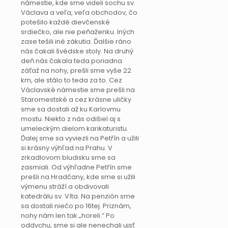
námestie, kde sme videli sochu sv.
Václava a veľa, veľa obchodov, čo
potešilo každé dievčenské
srdiečko, ale nie peňaženku. Iných
zase tešili iné zákutia. Ďalšie ráno
nás čakali švédske stoly. Na druhý
deň nás čakala teda poriadna
záťaž na nohy, prešli sme vyše 22
km, ale stálo to teda za to. Cez
Václavské námestie sme prešli na
Staromestské a cez krásne uličky
sme sa dostali až ku Karlovmu
mostu. Niekto z nás odišiel aj s
umeleckým dielom karikaturistu.
Ďalej sme sa vyviezli na Petřín a užili
si krásny výhľad na Prahu. V
zrkadlovom bludisku sme sa
zasmiali. Od výhľadne Petřín sme
prešli na Hradčany, kde sme si užili
výmenu stráží a obdivovali
katedrálu sv. Víta. Na penzión sme
sa dostali niečo po 16tej. Priznám,
nohy nám len tak „horeli.“ Po
oddychu, sme si ale nenechali ujsť