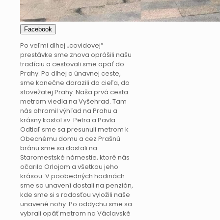
Facebook
Po veľmi dlhej „covidovej“
prestávke sme znova oprášili našu
tradíciu a cestovali sme opäť do
Prahy. Po dlhej a únavnej ceste,
sme konečne dorazili do cieľa, do
stovežatej Prahy. Naša prvá cesta
metrom viedla na Vyšehrad. Tam
nás ohromil výhľad na Prahu a
krásny kostol sv. Petra a Pavla.
Odtiaľ sme sa presunuli metrom k
Obecnému domu a cez Prašnú
bránu sme sa dostali na
Staromestské námestie, ktoré nás
očarilo Orlojom a všetkou jeho
krásou. V poobedných hodinách
sme sa unavení dostali na penzión,
kde sme si s radosťou vyložili naše
unavené nohy. Po oddychu sme sa
vybrali opäť metrom na Václavské