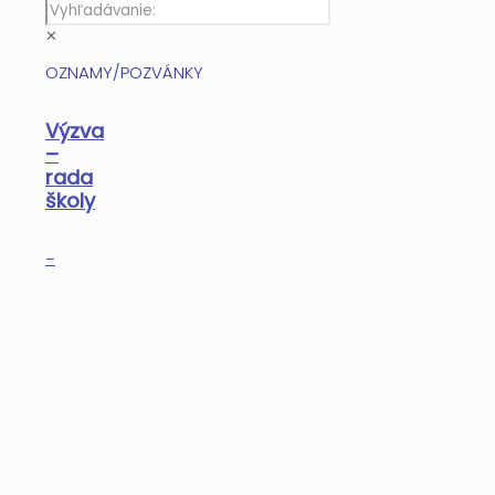
✕
OZNAMY/POZVÁNKY
Výzva
–
rada
školy
–