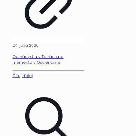
24. júna 2026
Od nádychu v Tatrách po
memento v Osvienčime
Čítaj ďalej