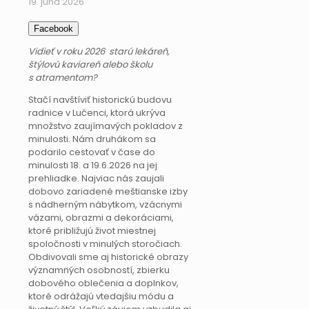
19. júna 2026
Facebook
Vidieť v roku 2026 starú lekáreň,
štýlovú kaviareň alebo školu
s atramentom?
Stačí navštíviť historickú budovu
radnice v Lučenci, ktorá ukrýva
množstvo zaujímavých pokladov z
minulosti. Nám druhákom sa
podarilo cestovať v čase do
minulosti 18. a 19.6.2026 na jej
prehliadke. Najviac nás zaujali
dobovo zariadené meštianske izby
s nádherným nábytkom, vzácnymi
vázami, obrazmi a dekoráciami,
ktoré približujú život miestnej
spoločnosti v minulých storočiach.
Obdivovali sme aj historické obrazy
významných osobností, zbierku
dobového oblečenia a doplnkov,
ktoré odrážajú vtedajšiu módu a