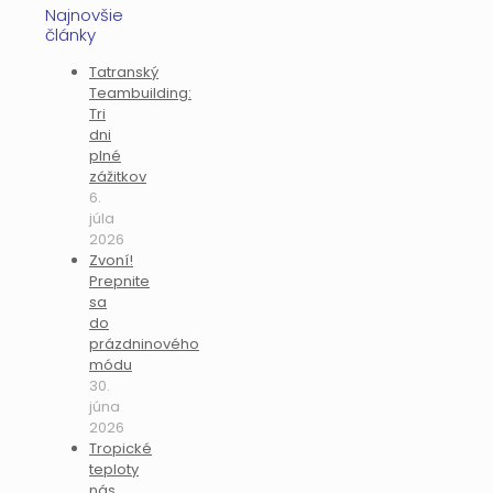
Najnovšie
články
Tatranský
Teambuilding:
Tri
dni
plné
zážitkov
6.
júla
2026
Zvoní!
Prepnite
sa
do
prázdninového
módu
30.
júna
2026
Tropické
teploty
nás