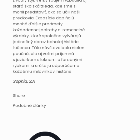
životný štýl. Veľký záujem vzbudila aj
stará školská trieda, kde sme si
mohli predstaviť, ako sa učili naši
predkovia. Expozície dopĺňajú
mnohé ďalšie predmety
každodennej potreby a remeselné
výrobky, ktoré spoločne vytvárajú
jedinečný obraz bohatej histórie
Lučenca. Táto návšteva bola nielen
poučná, ale aj veľmi príjemná
s jazierkom s leknami a farebnými
rybkami a určite ju odporúčame
každému milovníkovi histórie.
Sophia, 2.A
Share
Podobné články